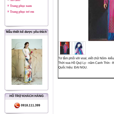
Áo cưới
Trang phục nam
Trang phục trẻ em
Mẫu thiết kế được yêu thích
Tơ tằm phối với voal, viết chữ Nôm- kiể
Thời vua Hồ Quý Ly - năm Canh Thìn - 
Quốc hiệu: ĐẠI NGU.
HỖ TRỢ KHÁCH HÀNG
0918.111.399