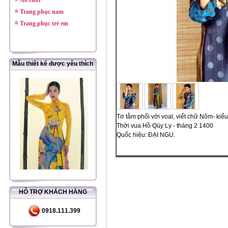
Áo cưới
Trang phục nam
Trang phục trẻ em
Mẫu thiết kế được yêu thích
Tơ tằm phối với voal, viết chữ Nôm- kiể
Thời vua Hồ Qúy Ly - tháng 2 1400
Quốc hiệu: ĐẠI NGU.
HỖ TRỢ KHÁCH HÀNG
0918.111.399