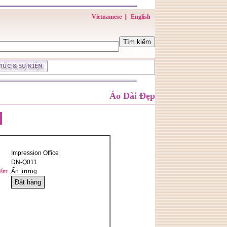
Vietnamese
||
English
Áo Dài Đẹp
Impression Office
DN-Q011
hẩm:
Ấn tượng
Đặt hàng