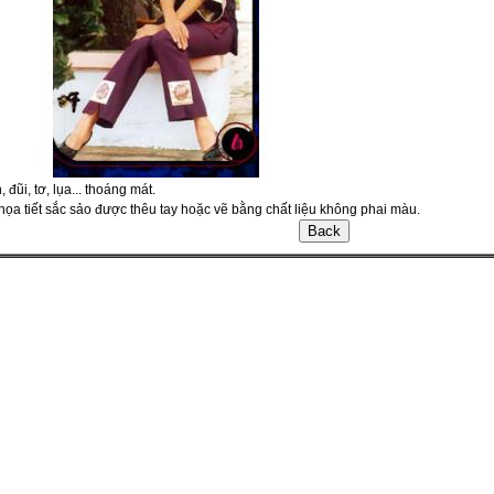
 đũi, tơ, lụa... thoáng mát.
họa tiết sắc sảo được thêu tay hoặc vẽ bằng chất liệu không phai màu.