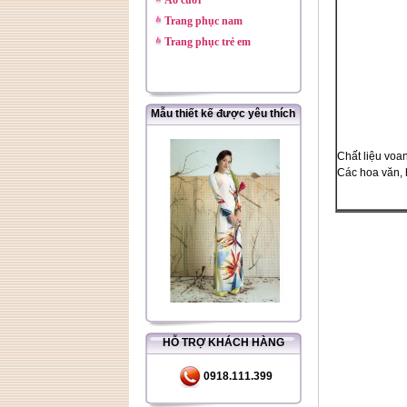
Áo cưới
Trang phục nam
Trang phục trẻ em
Mẫu thiết kế được yêu thích
Chất liệu voan,
Các hoa văn, 
HỖ TRỢ KHÁCH HÀNG
0918.111.399