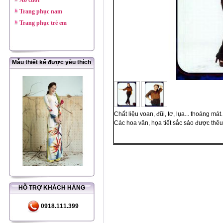
Áo cưới
Trang phục nam
Trang phục trẻ em
Mẫu thiết kế được yêu thích
Chất liệu voan, đũi, tơ, lụa... thoáng mát.
Các hoa văn, họa tiết sắc sảo được thêu
HỖ TRỢ KHÁCH HÀNG
0918.111.399